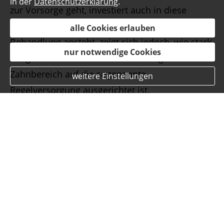
in der
Datenschutzerklärung
.
zur Vorsorge geht, investiert auch in diese
Lebensqualität. Spätestens wenn eine größere
alle Cookies erlauben
Behandlung ansteht, zeigt sich jedoch, wie stark
nur notwendige Cookies
die gesetzliche Krankenversicherung im
Zahnbereich auf die sogenannte
weitere Einstellungen
Regelversorgung ausgerichtet ist.
weiterlesen...