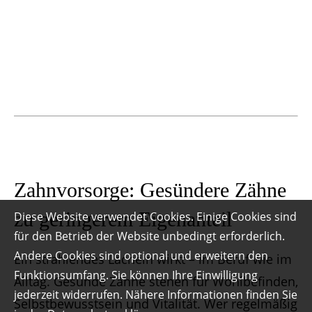
Zahnvorsorge: Gesündere Zähne
zu geringerem Eigenanteil
Diese Website verwendet Cookies. Einige Cookies sind
für den Betrieb der Website unbedingt erforderlich.
Andere Cookies sind optional und erweitern den
Ein strahlendes Lächeln wirkt – im Beruf wie im
Funktionsumfang. Sie können Ihre Einwilligung
Alltag. Gesunde Zähne stehen für Wohlbefinden,
jederzeit widerrufen. Nähere Informationen finden Sie
Selbstbewusstsein und Vitalität. Wer regelmäßig