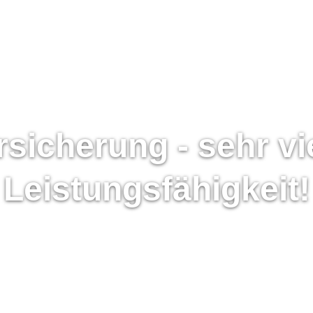
­si­che­rung - sehr vi
Leistungsfähigkeit!