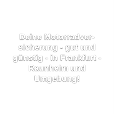
Deine Motor­rad­ver­
sicherung - gut und
günstig - in Frankfurt -
Raunheim und
Umgebung!